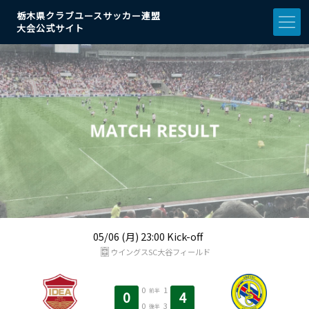
栃木県クラブユースサッカー連盟
大会公式サイト
05/06 (月) 23:00 Kick-off
ウイングスSC大谷フィールド
0
1
前半
0
4
0
3
後半