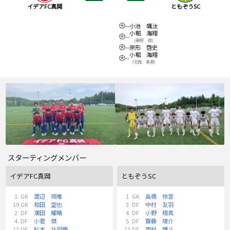
イデアFC真岡
ともぞうSC
--
小池 颯汰
小堀 海翔
--
(秦野 敬)
--
宗形 啓史
小堀 海翔
--
(河西 奏良)
スターティングメンバー
イデアFC真岡
ともぞうSC
1
GK
渡辺 琉唯
1
GK
高橋 伶音
19
GK
和田 空也
3
DF
中村 友羽
2
DF
潮田 耀晴
4
DF
小野 翔真
4
DF
小菅 傑
5
DF
齋藤 竣介
12
DF
杉本 壮司朗
12
DF
市村 颯斗