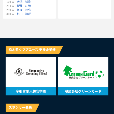
10
FW
大塚 知貴
23
FW
新井 斗希
29
FW
保坂 柊弥
30
FW
杉山 翔咲
栃木県クラブユース 支援企業様
宇都宮愛犬美容学園
株式会社グリーンカード
スポンサー募集