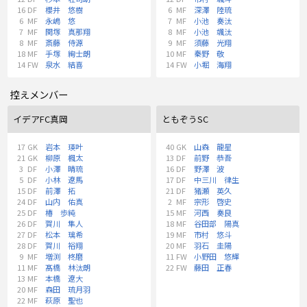
16
DF
櫻井 悠樹
6
MF
深澤 陸琉
6
MF
永嶋 悠
7
MF
小池 奏汰
7
MF
関塚 真那翔
8
MF
小池 颯汰
8
MF
斎藤 侍源
9
MF
須藤 光翔
18
MF
手塚 絢士朗
10
MF
秦野 敬
14
FW
泉水 結喜
14
FW
小堀 海翔
控えメンバー
イデアFC真岡
ともぞうSC
17
GK
岩本 瑛叶
40
GK
山森 龍星
21
GK
柳原 楓太
13
DF
前野 恭吾
3
DF
小澤 晴琉
16
DF
野澤 波
5
DF
小林 遼馬
17
DF
中三川 律生
15
DF
前澤 拓
21
DF
猪瀬 英久
24
DF
山内 佑真
2
MF
宗形 啓史
25
DF
椿 歩純
15
MF
河西 奏良
26
DF
賀川 隼人
18
MF
谷田部 陽真
27
DF
松本 璃希
19
MF
市村 悠斗
28
DF
賀川 裕翔
20
MF
羽石 圭陽
9
MF
増渕 柊磨
11
FW
小野田 悠輝
11
MF
髙橋 林汰朗
22
FW
藤田 正春
13
MF
本橋 遼大
20
MF
森田 琉月羽
22
MF
萩原 聖也