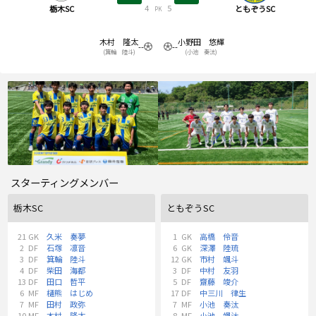
4
5
栃木SC
ともぞうSC
PK
木村 隆太
小野田 悠輝
--
--
(箕輪 陸斗)
(小池 奏汰)
スターティングメンバー
栃木SC
ともぞうSC
21
GK
久米 奏夢
1
GK
高橋 伶音
2
DF
石塚 凛音
6
GK
深澤 陸琉
3
DF
箕輪 陸斗
12
GK
市村 颯斗
4
DF
柴田 海都
3
DF
中村 友羽
13
DF
田口 哲平
5
DF
齋藤 竣介
6
MF
樋熊 はじめ
17
DF
中三川 律生
7
MF
田村 政弥
7
MF
小池 奏汰
10
MF
木村 隆太
8
MF
小池 颯汰