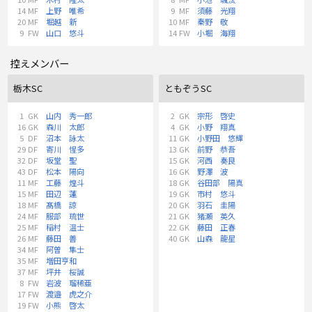
14
MF
上野 唯希
9
MF
須藤 光翔
20
MF
堀越 新
10
MF
秦野 敬
9
FW
山口 悠斗
14
FW
小堀 海翔
控えメンバー
栃木SC
ともぞうSC
1
GK
山内 秀一郎
2
GK
宗形 啓史
16
GK
森川 太郎
4
GK
小野 翔真
5
DF
沼本 詠太
11
GK
小野田 悠輝
29
DF
寄川 惺多
13
GK
前野 恭吾
32
DF
坂堂 聖
15
GK
河西 奏良
43
DF
松本 陽向
16
GK
野澤 波
11
MF
工藤 煌斗
18
GK
谷田部 陽真
15
MF
田辺 蓮
19
GK
市村 悠斗
18
MF
髙橋 諒
20
GK
羽石 圭陽
24
MF
服部 琉世
21
GK
猪瀬 英久
25
MF
稲村 温士
22
GK
藤田 正春
26
MF
藤田 善
40
GK
山森 龍星
34
MF
阿曽 隼士
35
MF
増田亨和
37
MF
坪井 桜誠
8
FW
岩波 瑠稀亜
17
FW
渡邉 虎之介
19
FW
小熊 啓太