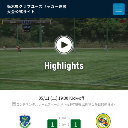
栃木県クラブユースサッカー連盟
大会公式サイト
05/11 (土) 19:30 Kick-off
コンチネンタルホームフィールド（佐野市運動公園第１多目的球技場）
1
0
前半
1
1
0
1
後半