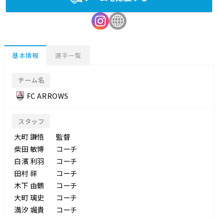
基本情報
選手一覧
チーム名
FC ARROWS
スタッフ
大町 謙悟
監督
柴田 敏博
コーチ
白濱 利羽
コーチ
田村 祥
コーチ
木下 由鶴
コーチ
大町 璃史
コーチ
満汐 颯貴
コーチ