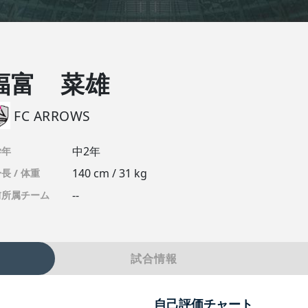
福富 菜雄
FC ARROWS
中2年
学年
140 cm / 31 kg
長 / 体重
--
前所属チーム
試合情報
自己評価チャート