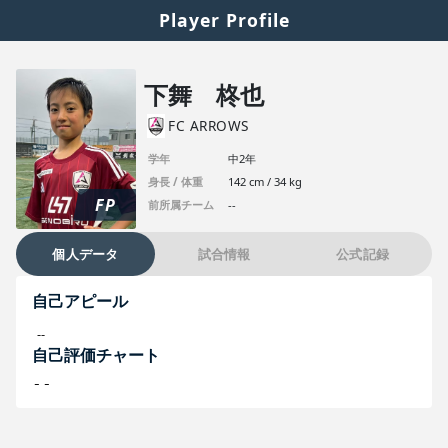
Player Profile
下舞 柊也
FC ARROWS
学年
中2年
身長 / 体重
142 cm / 34 kg
FP
前所属チーム
--
個人データ
試合情報
公式記録
自己アピール
--
自己評価チャート
--