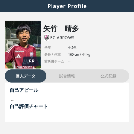
Player Profile
矢竹 晴多
FC ARROWS
学年
中2年
身長 / 体重
160 cm / 44 kg
FP
前所属チーム
--
個人データ
試合情報
公式記録
自己アピール
--
自己評価チャート
--