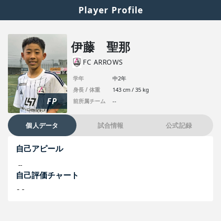
Player Profile
伊藤 聖那
FC ARROWS
学年
中2年
身長 / 体重
143 cm / 35 kg
FP
前所属チーム
--
個人データ
試合情報
公式記録
自己アピール
--
自己評価チャート
--