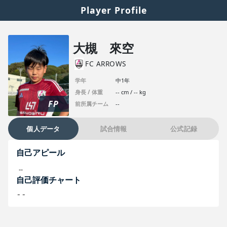
Player Profile
大槻 來空
FC ARROWS
学年
中1年
身長 / 体重
-- cm / -- kg
FP
前所属チーム
--
個人データ
試合情報
公式記録
自己アピール
--
自己評価チャート
--