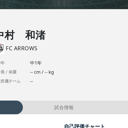
中村 和渚
FC ARROWS
中1年
学年
-- cm / -- kg
長 / 体重
--
前所属チーム
試合情報
自己評価チャート