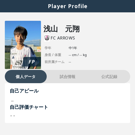
Player Profile
浅山 元翔
FC ARROWS
学年
中1年
身長 / 体重
-- cm / -- kg
FP
前所属チーム
--
個人データ
試合情報
公式記録
自己アピール
--
自己評価チャート
--