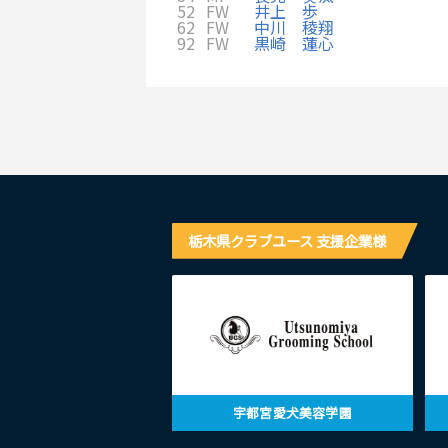
52
FW
井上 歩
62
FW
中川 稜翔
92
FW
黒崎 蓮心
栃木県クラブユース 支援企業様
宇都宮愛犬美容学園