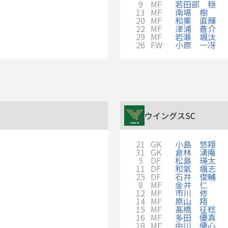
9
MF
若田部 穏
13
MF
南場 樹
20
MF
和栗 直輝
22
MF
津浦 蒼介
29
MF
岩瀬 颯汰
26
FW
小原 一冴
ウイングスSC
21
GK
小島 悠翔
31
GK
倉林 湧庵
5
DF
松島 瑛太
11
DF
和氣 颯志
25
DF
石井 俊輔
8
MF
金井 仁
12
MF
市川 修
14
MF
原山 翔
15
MF
髙橋 征稔
16
MF
多田 優真
18
MF
中川 優心