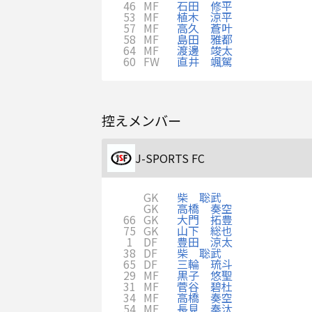
46
MF
石田 修平
53
MF
植木 涼平
57
MF
高久 蒼叶
58
MF
島田 雅都
64
MF
渡邊 竣太
60
FW
直井 颯駕
控えメンバー
J-SPORTS FC
GK
柴 聡武
GK
高橋 奏空
66
GK
大門 拓豊
75
GK
山下 総也
1
DF
豊田 涼太
38
DF
柴 聡武
65
DF
三輪 琉斗
29
MF
黒子 悠聖
31
MF
菅谷 碧杜
34
MF
高橋 奏空
54
MF
長見 奏汰