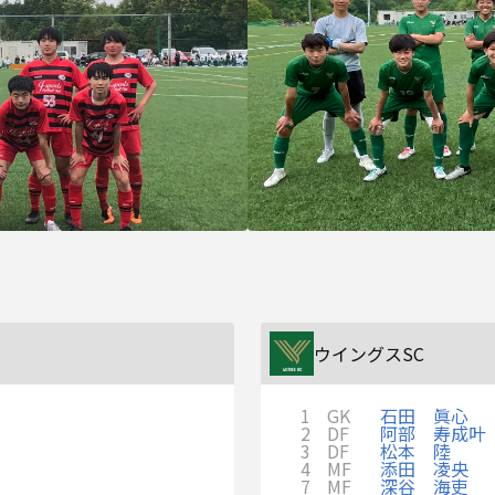
ウイングスSC
1
GK
石田 眞心
2
DF
阿部 寿成叶
3
DF
松本 陸
4
MF
添田 凌央
7
MF
深谷 海吏