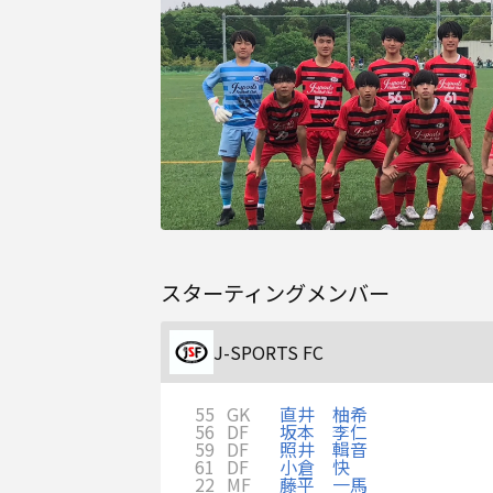
スターティングメンバー
J-SPORTS FC
55
GK
直井 柚希
56
DF
坂本 李仁
59
DF
照井 輯音
61
DF
小倉 快
22
MF
藤平 一馬