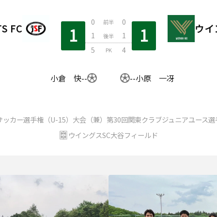
0
0
前半
S FC
ウイ
1
1
1
1
後半
5
4
PK
小倉 快
--
--
小原 一冴
サッカー選手権（U-15）大会（兼）第30回関東クラブジュニアユース選
ウイングスSC大谷フィールド