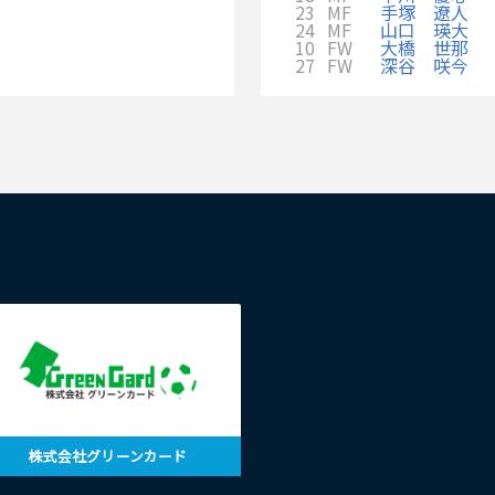
23
MF
手塚 遼人
24
MF
山口 瑛大
10
FW
大橋 世那
27
FW
深谷 咲今
株式会社グリーンカード