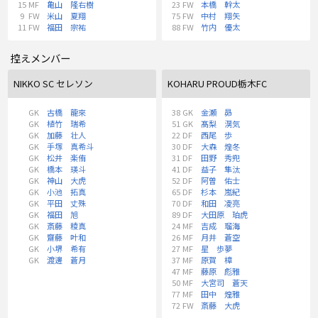
15
MF
亀山 隆右樹
23
FW
本橋 幹太
9
FW
米山 夏翔
75
FW
中村 翔矢
11
FW
福田 宗祐
88
FW
竹内 優太
控えメンバー
NIKKO SC セレソン
KOHARU PROUD栃木FC
GK
古橋 龍來
38
GK
金瀬 昴
GK
植竹 瑞希
51
GK
髙梨 滉気
GK
加藤 壮人
22
DF
西尾 歩
GK
手塚 真希斗
30
DF
大森 煌冬
GK
松井 楽侑
31
DF
田野 秀兜
GK
橋本 瑛斗
41
DF
益子 隼汰
GK
神山 大虎
52
DF
阿曽 佑士
GK
小池 拓真
65
DF
杉本 嵐紀
GK
平田 丈殊
70
DF
和田 凌亮
GK
福田 旭
89
DF
大田原 珀虎
GK
斎藤 稜真
24
MF
吉成 瑠海
GK
齋藤 叶和
26
MF
月井 蒼空
GK
小堺 希有
27
MF
星 歩夢
GK
渡邊 蒼月
37
MF
原賀 樟
47
MF
藤原 彪雅
50
MF
大宮司 蒼天
77
MF
田中 煌雅
72
FW
斎藤 大虎