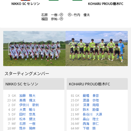
NIKKO SC セレソン
KOHARU PROUD栃木FC
石原 一樹
--
--
竹内 優太
福田 宗祐
--
スターティングメンバー
NIKKO SC セレソン
KOHARU PROUD栃木FC
3
GK
加藤 雅大
81
GK
藺幡 奏音
23
GK
髙橋 颯汰
25
DF
渡邉 歩陸
2
DF
伊奈川 新俐
32
DF
深澤 南翔
4
DF
大貫 暖斗
33
DF
鈴木 励偉
5
DF
田村 悠真
21
MF
長谷川 大源
18
DF
松本 健汰
35
MF
畠山 陸士
7
MF
石原 一樹
36
MF
西海 崇仁
10
MF
筒井 陽麻
64
MF
下根 類