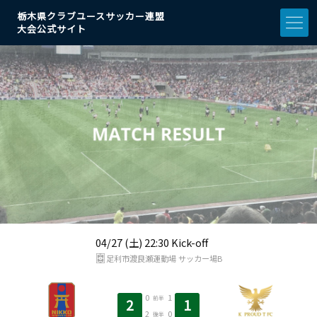
栃木県クラブユースサッカー連盟
大会公式サイト
04/27 (土) 22:30 Kick-off
足利市渡良瀬運動場 サッカー場B
0
1
前半
2
1
2
0
後半