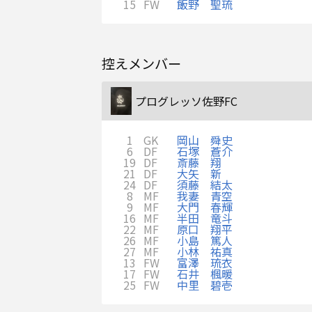
15
FW
飯野 聖琉
控えメンバー
プログレッソ佐野FC
1
GK
岡山 舜史
6
DF
石塚 蒼介
19
DF
斎藤 翔
21
DF
大矢 新
24
DF
須藤 結太
8
MF
我妻 青空
9
MF
大門 春輝
16
MF
半田 竜斗
22
MF
原口 翔平
26
MF
小島 篤人
27
MF
小林 祐真
13
FW
富澤 琉衣
17
FW
石井 楓暖
25
FW
中里 碧壱