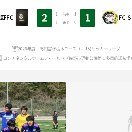
1
1
2
1
前半
野FC
FC 
1
0
後半
2026年度 高円宮杯栃木ユース（U-15)サッカーリーグ
コンチネンタルホームフィールド（佐野市運動公園第１多目的球技場