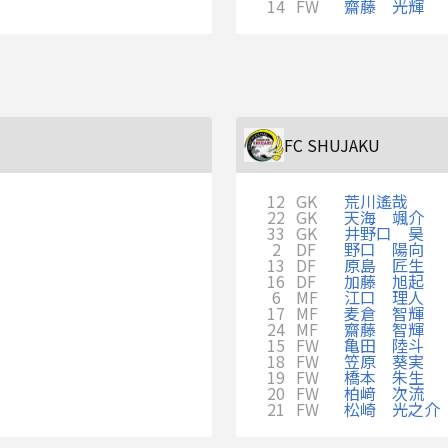
14
FW
齋藤 光輝
FC SHUJAKU
12
GK
荒川遙哉
22
GK
天海 颯介
33
GK
井野口 昊
2
DF
野口 陽向
13
DF
原島 匠生
16
DF
加藤 旭起
6
MF
江口 理人
17
MF
麦倉 智輝
24
MF
齋藤 智輝
15
FW
亀田 陸斗
18
FW
笠原 葵実
19
FW
橋本 朱生
20
FW
柏﨑 次流
21
FW
松崎 光之介