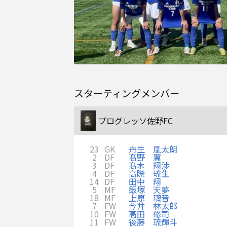
スターティングメンバー
プログレッソ佐野FC
23
GK
舟生 凰太朗
2
DF
髙野 翼
3
DF
髙木 翔渉
4
DF
高際 琉生
14
DF
田中 翔
5
MF
飯塚 天夢
18
MF
上原 璃音
7
FW
今井 林太郎
10
FW
高田 修司
11
FW
後藤 琉輝斗