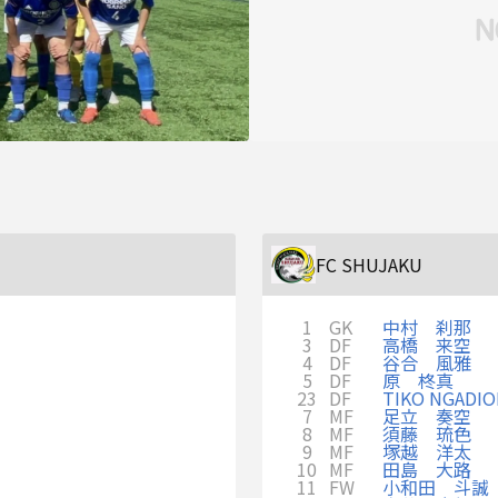
FC SHUJAKU
1
GK
中村 刹那
3
DF
高橋 来空
4
DF
谷合 風雅
5
DF
原 柊真
23
DF
TIKO NGADI
7
MF
足立 奏空
8
MF
須藤 琉色
9
MF
塚越 洋太
10
MF
田島 大路
11
FW
小和田 斗誠