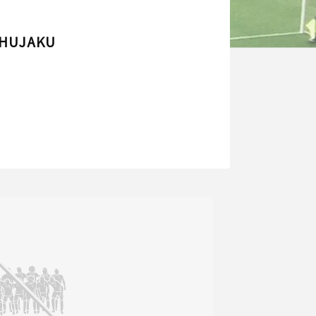
SHUJAKU
）