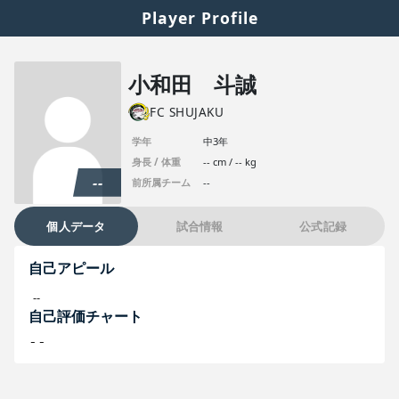
Player Profile
小和田 斗誠
FC SHUJAKU
学年
中3年
身長 / 体重
-- cm / -- kg
--
前所属チーム
--
個人データ
試合情報
公式記録
自己アピール
--
自己評価チャート
--