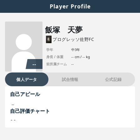
Player Profile
飯塚 天夢
プログレッソ佐野FC
学年
中3年
身長 / 体重
-- cm / -- kg
--
前所属チーム
--
個人データ
試合情報
公式記録
自己アピール
--
自己評価チャート
--