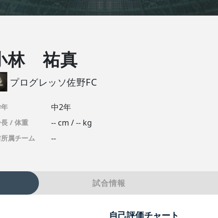
小林 祐真
プログレッソ佐野FC
中2年
学年
-- cm / -- kg
長 / 体重
--
前所属チーム
試合情報
自己評価チャート