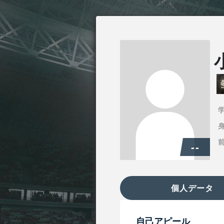
身
--
個人データ
自己アピール