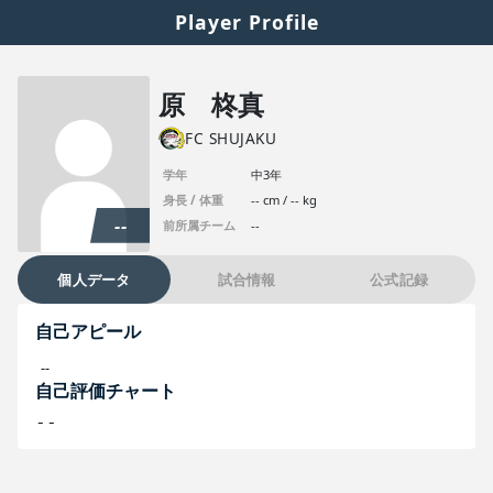
Player Profile
原 柊真
FC SHUJAKU
学年
中3年
身長 / 体重
-- cm / -- kg
--
前所属チーム
--
個人データ
試合情報
公式記録
自己アピール
--
自己評価チャート
--