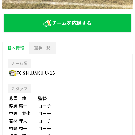
チームを応援する
基本情報
選手一覧
チーム名
FC SHUJAKU U-15
スタッフ
葛貫 敦
監督
渡邊 惠一
コーチ
中嶋 俊也
コーチ
若林 睦夫
コーチ
柏崎 秀一
コーチ