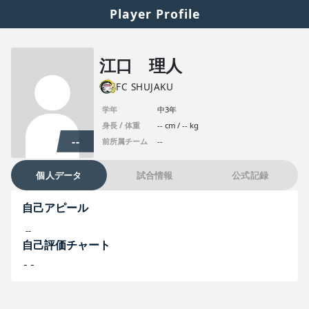
Player Profile
江口 理人
FC SHUJAKU
学年
中3年
身長 / 体重
-- cm / -- kg
--
前所属チーム
--
個人データ
試合情報
公式記録
自己アピール
--
自己評価チャート
--