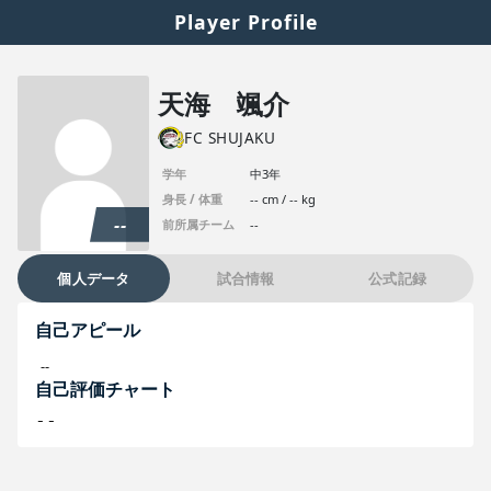
Player Profile
天海 颯介
FC SHUJAKU
学年
中3年
身長 / 体重
-- cm / -- kg
--
前所属チーム
--
個人データ
試合情報
公式記録
自己アピール
--
自己評価チャート
--