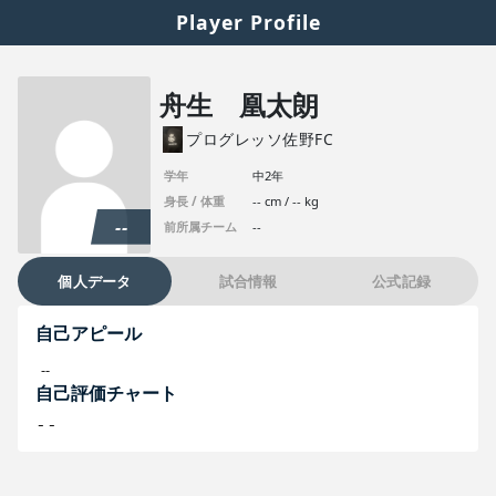
Player Profile
舟生 凰太朗
プログレッソ佐野FC
学年
中2年
身長 / 体重
-- cm / -- kg
--
前所属チーム
--
個人データ
試合情報
公式記録
自己アピール
--
自己評価チャート
--