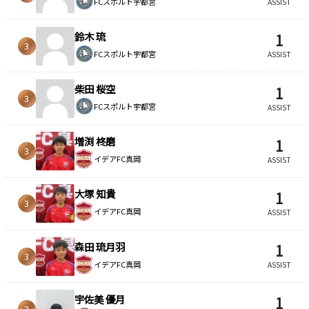
FCスポルト宇都宮
ASSIST
鈴木 琉
1
3
FCスポルト宇都宮
ASSIST
柴田 桜空
1
3
FCスポルト宇都宮
ASSIST
増渕 柊磨
1
3
イデアFC真岡
ASSIST
大塚 知貴
1
3
イデアFC真岡
ASSIST
森田 琉月羽
1
3
イデアFC真岡
ASSIST
宇佐美 優月
1
3