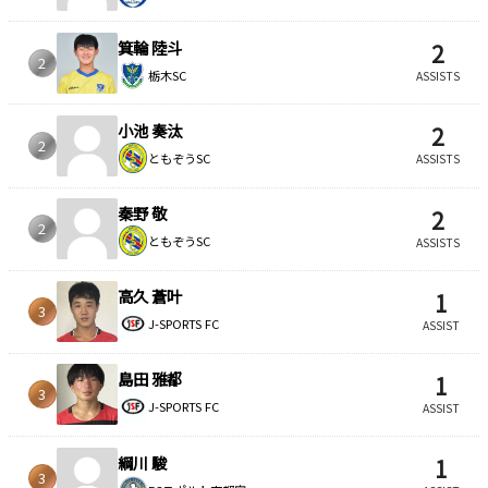
箕輪 陸斗
2
2
栃木SC
ASSISTS
小池 奏汰
2
2
ともぞうSC
ASSISTS
秦野 敬
2
2
ともぞうSC
ASSISTS
高久 蒼叶
1
3
J-SPORTS FC
ASSIST
島田 雅都
1
3
J-SPORTS FC
ASSIST
綱川 駿
1
3