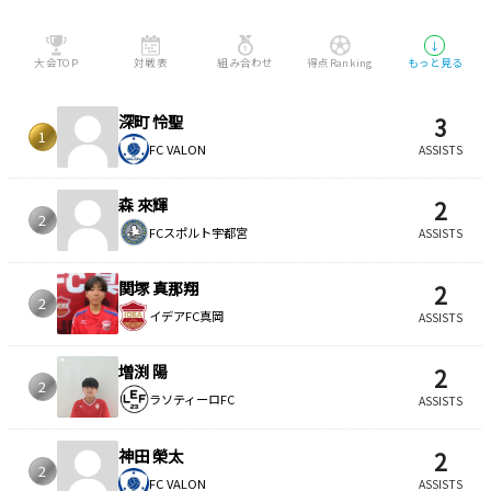
↓
大会TOP
対戦表
組み合わせ
得点Ranking
もっと見る
深町 怜聖
3
1
FC VALON
ASSISTS
森 來輝
2
2
FCスポルト宇都宮
ASSISTS
関塚 真那翔
2
2
イデアFC真岡
ASSISTS
増渕 陽
2
2
ラソティーロFC
ASSISTS
神田 榮太
2
2
FC VALON
ASSISTS