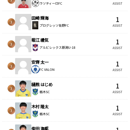
ラソティーロFC
ASSIST
田崎 輝海
1
3
プログレッソ佐野FC
ASSIST
堀江 禮気
1
3
アルビレックス新潟U-18
ASSIST
安齊 太一
1
3
FC VALON
ASSIST
樋熊 はじめ
1
3
栃木SC
ASSIST
木村 隆太
1
3
栃木SC
ASSIST
柴田 海都