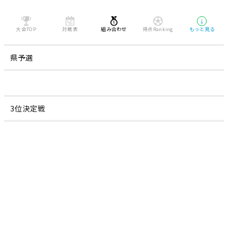
↓
大会TOP
対戦表
組み合わせ
得点Ranking
もっと見る
県予選
3位決定戦