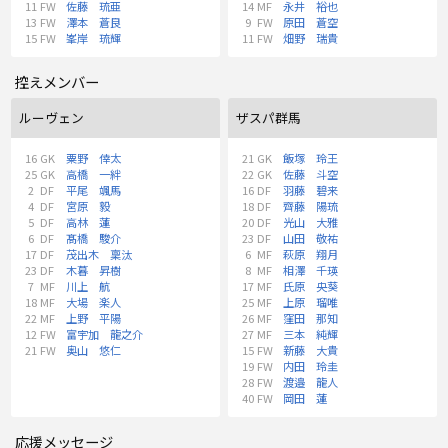
11
FW
佐藤 琉亜
14
MF
永井 裕也
13
FW
澤本 蒼良
9
FW
原田 蒼空
15
FW
峯岸 琉輝
11
FW
畑野 瑞貴
控えメンバー
ルーヴェン
ザスパ群馬
16
GK
粟野 倖太
21
GK
飯塚 玲王
25
GK
高橋 一絆
22
GK
佐藤 斗空
2
DF
平尾 颯馬
16
DF
羽藤 碧来
4
DF
宮原 毅
18
DF
齊藤 陽琉
5
DF
高林 蓮
20
DF
光山 大雅
6
DF
髙橋 駿介
23
DF
山田 敬祐
17
DF
茂出木 稟汰
6
MF
萩原 翔月
23
DF
木暮 昇樹
8
MF
相澤 千瑛
7
MF
川上 航
17
MF
氏原 央葵
18
MF
大場 楽人
25
MF
上原 瑠唯
22
MF
上野 平陽
26
MF
窪田 那知
12
FW
富宇加 龍之介
27
MF
三本 純輝
21
FW
奥山 悠仁
15
FW
新藤 大貴
19
FW
内田 玲圭
28
FW
渡邉 龍人
40
FW
岡田 蓮
応援メッセージ