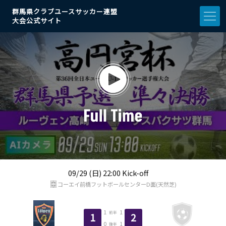
群馬県クラブユースサッカー連盟
大会公式サイト
09/29 (日) 22:00 Kick-off
コーエイ前橋フットボールセンターD面(天然芝)
1
1
前半
1
2
0
1
後半