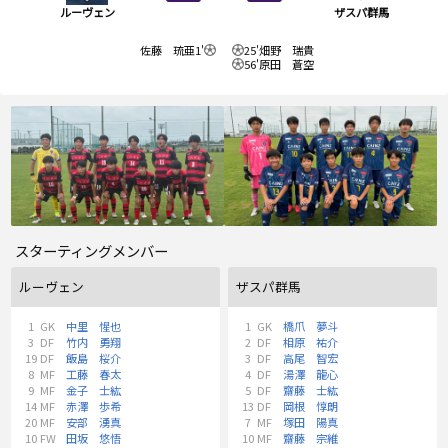
ルーヴェン
ザスパ群馬
佐藤 琉亜
1'
25'
畑野 瑞貴
56'
原田 蒼空
スターティングメンバー
ルーヴェン
ザスパ群馬
1
GK
中里 惺也
1
GK
橋爪 夢斗
3
DF
竹内 勇翔
2
DF
相原 祐介
19
DF
飯島 桜介
3
DF
高尾 智宏
8
MF
工藤 春太
4
DF
湯澤 龍心
9
MF
金子 士紘
5
DF
齋藤 士紘
14
MF
赤澤 歩希
13
DF
岡根 惇朗
20
MF
安部 湧真
7
MF
塚田 陽真
10
FW
田坂 悠悟
10
MF
齋藤 宗維