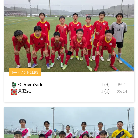
トーナメント 1回戦
FC.RiverSide
1 (3)
終了
児湯SC
1 (1)
05/24