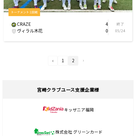
トーナメント 1回戦
CRAZE
4
終了
ヴィラル木花
0
05/24
›
‹
1
2
宮崎クラブユース支援企業様
キッザニア福岡
株式会社 グリーンカード