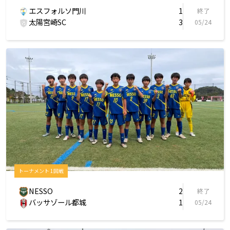
エスフォルソ門川
1
終了
太陽宮崎SC
3
05/24
トーナメント 1回戦
NESSO
2
終了
バッサゾール都城
1
05/24