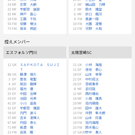
20
MF
志賀 大嗣
2
MF
細山田 力輝
32
MF
宇都宮 誠良
3
MF
鈴木 颯空
63
MF
神戸 喜心
6
MF
折口 楓河
28
FW
工藤 千秋
9
FW
髙妻一翔
55
FW
安藤 僚汰
10
FW
大園 凌雅
75
FW
坂本 昇起
13
FW
河野 大和
控えメンバー
エスフォルソ門川
太陽宮崎SC
12
GK
ＳＡＰＫＯＴＡ ＳＵＪＩ
21
GK
小林 海煌
Ｔ
11
DF
徳地 拳心
86
GK
藤澤 璃久
18
DF
山本 幸芽
3
DF
曽我 竜聖
22
DF
中村成汰
4
DF
尾前 龍輝
26
DF
宮﨑奏多
30
DF
福光 優
8
MF
岩切逞
33
DF
中田 治輝
12
MF
西村颯佑
39
DF
池田 光希
14
MF
小城 颯真
41
DF
小川 遥眞
20
MF
垣内陽翔
52
DF
宇都宮 颯良
24
MF
田中 雄大
78
DF
内門 連斗
15
FW
伴野 隼太朗
57
MF
吉本 凌輝人
16
FW
山本 将豪
67
MF
丹田 泰士
19
FW
垣内海翔
71
MF
長渡 陽
25
FW
鈴木竜心
22
FW
岩見 暖
17
GK/MF
竹中 奏人