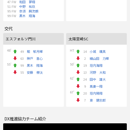
47
FW
和田 夢翔
51
FW
中野 祐玖
95
FW
奈須 興次朗
99
FW
黒木 翔海
交代
エスフォルソ門川
太陽宮崎SC
48'
HT
49
堀 郁月輝
14
小城 颯真
63
神戸 喜心
2
細山田 力輝
55'
50'
99
黒木 翔海
19
垣内海翔
55
安藤 僚汰
13
河野 大和
62'
24
田中 雄大
9
髙妻一翔
67'
20
垣内陽翔
7
東 健志郎
DX推進協力チーム紹介