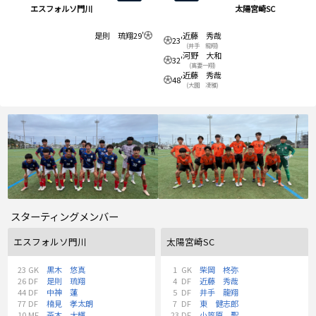
エスフォルソ門川
太陽宮崎SC
是則 琉翔
29'
近藤 秀哉
23'
(井手 龍翔)
河野 大和
32'
(髙妻一翔)
近藤 秀哉
48'
(大園 凌雅)
スターティングメンバー
エスフォルソ門川
太陽宮崎SC
23
GK
黒木 悠真
1
GK
柴岡 柊弥
26
DF
是則 琉翔
4
DF
近藤 秀哉
44
DF
中神 蓮
5
DF
井手 龍翔
77
DF
楠見 孝太朗
7
DF
東 健志郎
10
MF
茶木 大輝
23
DF
小笠原 聖