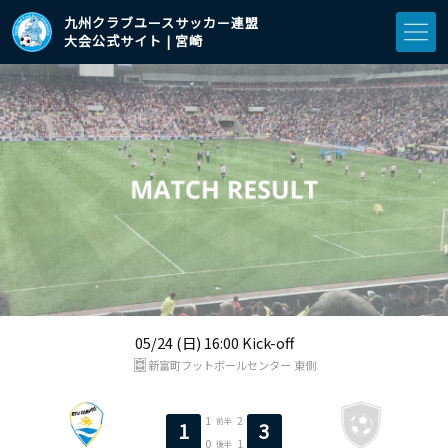
九州クラブユースサッカー連盟
大会公式サイト | 宮崎
05/24 (日) 16:00 Kick-off
新富町フットボールセンター 東側
1
2
前半
1
3
0
1
後半