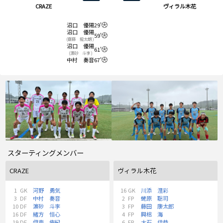
CRAZE
ヴィラル木花
沼口 優陽
29'
沼口 優陽
59'
(齋藤 龍太朗 )
沼口 優陽
61'
(濵砂 斗李 )
中村 奏音
67'
スターティングメンバー
CRAZE
ヴィラル木花
1
GK
河野 勇気
16
GK
川添 浬彩
3
DF
中村 奏音
2
FP
蛯原 聡司
10
DF
濵砂 斗李
3
FP
藤田 康太郎
16
DF
緒方 恒心
4
FP
興梠 海
19
DF
伊東 侑紀
6
FP
大石 佳恭