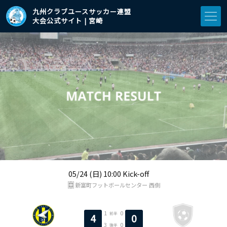
九州クラブユースサッカー連盟
大会公式サイト | 宮崎
05/24 (日) 10:00 Kick-off
新富町フットボールセンター 西側
1
0
前半
4
0
3
0
後半