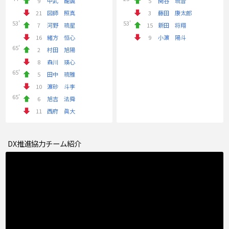
9
中武 龍誠
5
関谷 琉音
21
図師 照真
3
藤田 康太郎
53'
53'
7
河野 琉星
15
新田 将翔
16
緒方 恒心
9
小濵 陽斗
65'
2
村田 旭陽
8
森川 瑛心
65'
5
田中 琉雅
10
濵砂 斗李
65'
6
旭吉 法舜
11
西府 眞大
DX推進協力チーム紹介