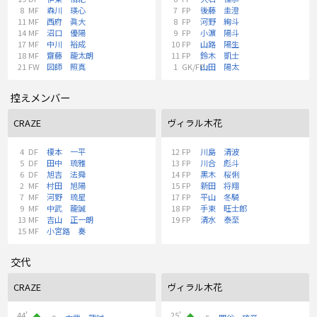
8
MF
森川 瑛心
7
FP
後藤 圭澄
11
MF
西府 眞大
8
FP
河野 絢斗
14
MF
沼口 優陽
9
FP
小濵 陽斗
17
MF
中川 裕成
10
FP
山路 陽生
18
MF
齋藤 龍太朗
11
FP
鈴木 凱士
21
FW
図師 照真
1
GK/FP
山田 陽太
控えメンバー
CRAZE
ヴィラル木花
4
DF
榎本 一平
12
FP
川島 清波
5
DF
田中 琉雅
13
FP
川合 彪斗
6
DF
旭吉 法舜
14
FP
黒木 桜俐
2
MF
村田 旭陽
15
FP
新田 将翔
7
MF
河野 琉星
17
FP
平山 冬騎
9
MF
中武 龍誠
18
FP
手束 旺士郎
13
MF
吉山 正一朗
19
FP
清水 泰至
15
MF
小宮路 奏
交代
CRAZE
ヴィラル木花
44'
25'