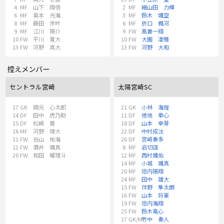
4
MF
山下 翔悟
2
MF
細山田 力輝
6
MF
奥本 光海
3
MF
鈴木 颯空
8
MF
藤田 渉叶
6
MF
折口 楓河
9
MF
江川 陽介
9
FW
髙妻一翔
10
FW
平川 寛大
10
FW
大園 凌雅
13
FW
河野 真大
13
FW
河野 大和
控えメンバー
セントラル宮崎
太陽宮崎SC
17
GK
岡元 心太郎
21
GK
小林 海煌
14
DF
田中 虎乃助
11
DF
徳地 拳心
15
DF
松崎 善
18
DF
山本 幸芽
16
MF
河野 竣大
22
DF
中村成汰
11
FW
谷山 祐海
26
DF
宮﨑奏多
12
FW
酒井 颯真
8
MF
岩切逞
20
FW
和田 耀理斗
12
MF
西村颯佑
14
MF
小城 颯真
20
MF
垣内陽翔
24
MF
田中 雄大
15
FW
伴野 隼太朗
16
FW
山本 将豪
19
FW
垣内海翔
25
FW
鈴木竜心
17
GK/MF
竹中 奏人