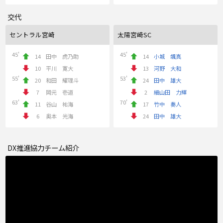
交代
セントラル宮崎
太陽宮崎SC
45'
45'
14
田中 虎乃助
14
小城 颯真
10
平川 寛大
13
河野 大和
55'
53'
20
和田 耀理斗
24
田中 雄大
7
岡元 壱道
2
細山田 力輝
63'
70'
11
谷山 祐海
17
竹中 奏人
6
奥本 光海
24
田中 雄大
DX推進協力チーム紹介