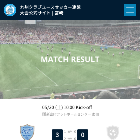
九州クラブユースサッカー連盟
大会公式サイト | 宮崎
05/30 (土) 10:00 Kick-off
新富町フットボールセンター 東側
1
0
前半
3
0
2
0
後半