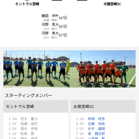
セントラル宮崎
太陽宮崎SC
藤田 渉叶
16'
(岩瀬 瑛史)
河野 真大
55'
(江川 陽介)
河野 真大
57'
(江川 陽介)
スターティングメンバー
セントラル宮崎
太陽宮崎SC
1
GK
荒木 鷹力
1
GK
柴岡 柊弥
2
DF
岩瀬 瑛史
4
DF
近藤 秀哉
3
DF
黒木 壱祷
5
DF
井手 龍翔
5
DF
牧﨑 閏
7
DF
東 健志郎
7
DF
岡元 壱道
23
DF
小笠原 聖