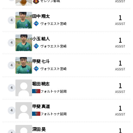
セレソン都城
ASSIST
田中 翔太
1
4
ヴォラエスト宮崎
ASSIST
小玉 結人
1
4
ヴォラエスト宮崎
ASSIST
甲斐 七斗
1
4
ヴォラエスト宮崎
ASSIST
堀田 暁志
1
4
フォルトゥナ延岡
ASSIST
甲斐 真道
1
4
フォルトゥナ延岡
ASSIST
深田 昊
1
4