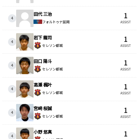
田代 三治
1
4
フォルトゥナ延岡
ASSIST
岩下 龍司
1
4
セレソン都城
ASSIST
田口 陽斗
1
4
セレソン都城
ASSIST
高瀬 楓叶
1
4
セレソン都城
ASSIST
宮﨑 桜誠
1
4
セレソン都城
ASSIST
小野 悠真
1
4