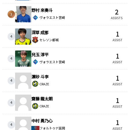
野村 來奏斗
2
3
ヴォラエスト宮崎
ASSISTS
深草 成那
1
4
セレソン都城
ASSIST
兒玉 淳平
1
4
ヴォラエスト宮崎
ASSIST
濵砂 斗李
1
4
CRAZE
ASSIST
齋藤 龍太朗
1
4
CRAZE
ASSIST
中村 勇乃心
1
4
フォルトゥナ延岡
ASSIST