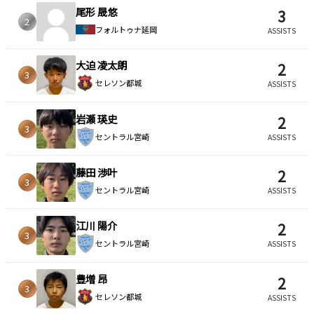
尾形 晟悠
3
2
フォルトゥナ延岡
ASSISTS
大迫 凌太朗
2
3
セレソン都城
ASSISTS
岩瀬 瑛史
2
3
セントラル宮崎
ASSISTS
藤田 渉叶
2
3
セントラル宮崎
ASSISTS
江川 陽介
2
3
セントラル宮崎
ASSISTS
豊増 昂
2
3
セレソン都城
ASSISTS