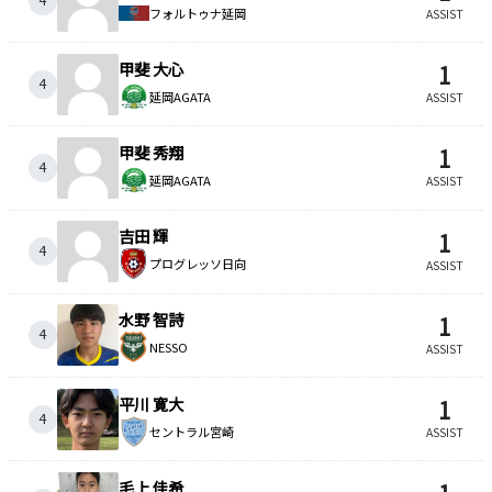
フォルトゥナ延岡
ASSIST
甲斐 大心
1
4
延岡AGATA
ASSIST
甲斐 秀翔
1
4
延岡AGATA
ASSIST
吉田 輝
1
4
プログレッソ日向
ASSIST
水野 智詩
1
4
NESSO
ASSIST
平川 寛大
1
4
セントラル宮崎
ASSIST
毛上 佳希