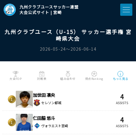
九州クラブユースサッカー連盟
大会公式サイト | 宮崎
九州クラブユース（U-15） サッカー選手権 宮
崎県大会
2026-05-24〜2026-06-14
↓
大会TOP
対戦表
組み合わせ
得点Ranking
もっと見る
加世田 凛央
4
1
セレソン都城
ASSISTS
仁田脇 悠斗
4
1
ヴォラエスト宮崎
ASSISTS