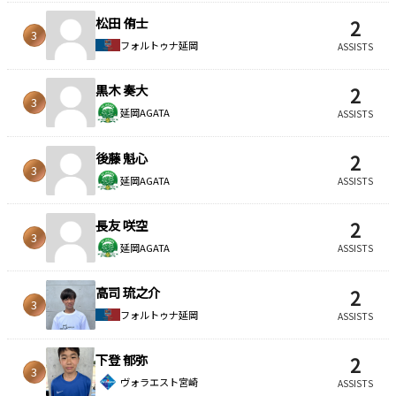
松田 侑士
2
3
フォルトゥナ延岡
ASSISTS
黒木 奏大
2
3
延岡AGATA
ASSISTS
後藤 魁心
2
3
延岡AGATA
ASSISTS
長友 咲空
2
3
延岡AGATA
ASSISTS
高司 琉之介
2
3
フォルトゥナ延岡
ASSISTS
下登 郁弥
2
3
ヴォラエスト宮崎
ASSISTS