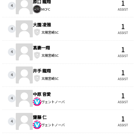
原口 龍翔
1
4
MCFC
ASSIST
大園 凌雅
1
4
太陽宮崎SC
ASSIST
髙妻一翔
1
4
太陽宮崎SC
ASSIST
井手 龍翔
1
4
太陽宮崎SC
ASSIST
中原 音愛
1
4
ヴェントノーバ
ASSIST
齋藤 仁
1
4
ヴェントノーバ
ASSIST