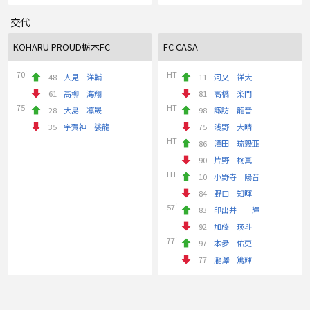
交代
KOHARU PROUD栃木FC
FC CASA
70'
HT
48
人見 洋輔
11
河又 祥大
61
髙柳 海翔
81
高橋 楽門
75'
HT
28
大島 凛晟
98
諏訪 龍音
35
宇賀神 裟龍
75
浅野 大晴
HT
86
澤田 琉毅亜
90
片野 柊真
HT
10
小野寺 陽音
84
野口 知暉
57'
83
印出井 一輝
92
加藤 瑛斗
77'
97
本夛 佑吏
77
瀧澤 篤輝