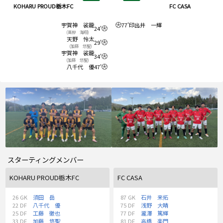
KOHARU PROUD栃木FC
FC CASA
宇賀神 裟龍
77'
印出井 一輝
24'
(髙柳 海翔)
天野 怜太
29'
(加藤 悠聖)
宇賀神 裟龍
34'
(加藤 悠聖)
八千代 優
47'
スターティングメンバー
KOHARU PROUD栃木FC
FC CASA
26
GK
須田 岳
87
GK
石井 来拓
22
DF
八千代 優
75
DF
浅野 大晴
25
DF
工藤 徹也
77
DF
瀧澤 篤輝
33
DF
加藤 悠聖
81
DF
高橋 楽門