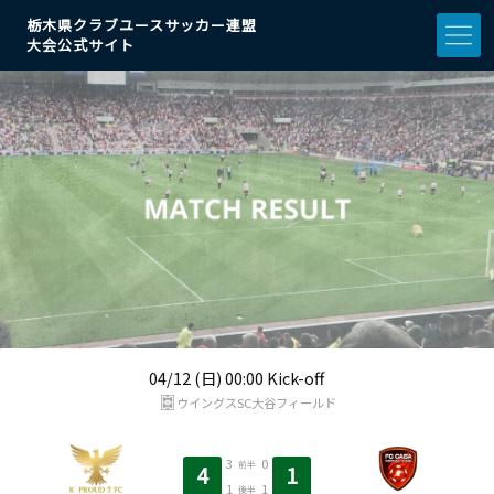
栃木県クラブユースサッカー連盟
大会公式サイト
04/12 (日) 00:00 Kick-off
ウイングスSC大谷フィールド
3
0
前半
4
1
1
1
後半