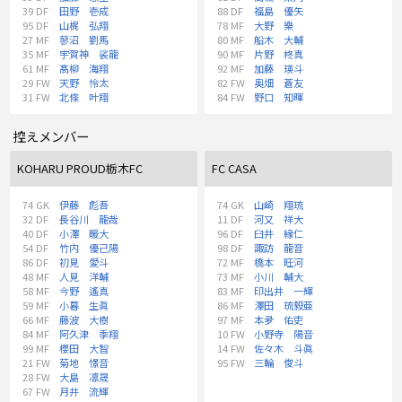
39
DF
田野 壱成
88
DF
福島 優矢
95
DF
山梶 弘翔
78
MF
大野 樂
27
MF
蓼沼 劉馬
80
MF
船木 大輔
35
MF
宇賀神 裟龍
90
MF
片野 柊真
61
MF
髙柳 海翔
92
MF
加藤 瑛斗
29
FW
天野 怜太
82
FW
奥畑 蒼友
31
FW
北條 叶翔
84
FW
野口 知暉
控えメンバー
KOHARU PROUD栃木FC
FC CASA
74
GK
伊藤 彪吾
74
GK
山崎 翔琉
32
DF
長谷川 龍哉
11
DF
河又 祥大
40
DF
小澤 暖大
96
DF
臼井 縁仁
54
DF
竹内 優己陽
98
DF
諏訪 龍音
86
DF
初見 愛斗
72
MF
橋本 旺河
48
MF
人見 洋輔
73
MF
小川 輔大
58
MF
今野 遙真
83
MF
印出井 一輝
59
MF
小暮 生眞
86
MF
澤田 琉毅亜
66
MF
藤波 大樹
97
MF
本夛 佑吏
84
MF
阿久津 季翔
10
FW
小野寺 陽音
99
MF
櫻田 大智
14
FW
佐々木 斗眞
21
FW
菊地 憬音
95
FW
三輪 俊斗
28
FW
大島 凛晟
67
FW
月井 流輝