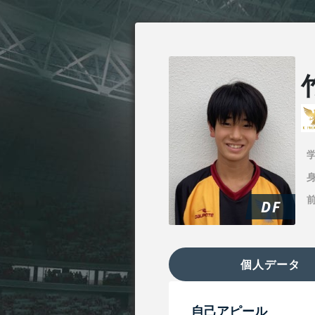
身
DF
個人データ
自己アピール