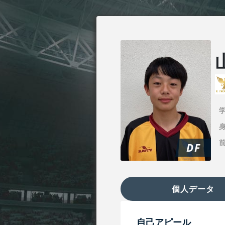
身
DF
個人データ
自己アピール