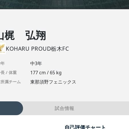
山梶 弘翔
KOHARU PROUD栃木FC
中3年
学年
177 cm / 65 kg
長 / 体重
東那須野フェニックス
前所属チーム
試合情報
自己評価チャート