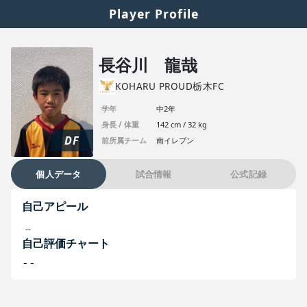
Player Profile
長谷川 龍哉
KOHARU PROUD栃木FC
学年
中2年
身長 / 体重
142 cm / 32 kg
DF
前所属チーム
南イレブン
個人データ
試合情報
公式記録
自己アピール
--
自己評価チャート
--