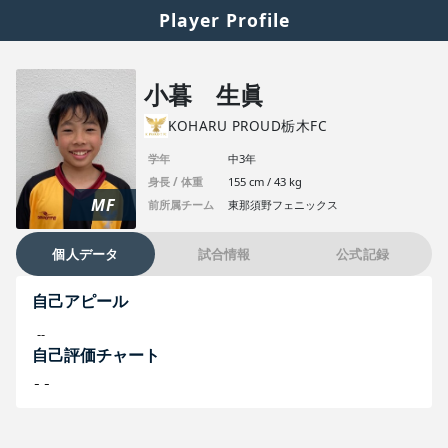
Player Profile
小暮 生眞
KOHARU PROUD栃木FC
学年
中3年
身長 / 体重
155 cm / 43 kg
MF
前所属チーム
東那須野フェニックス
個人データ
試合情報
公式記録
自己アピール
--
自己評価チャート
--