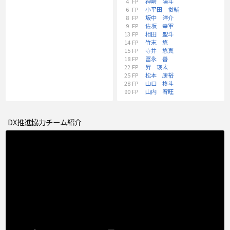
4
FP
神崎 陽斗
6
FP
小平田 俊輔
8
FP
坂中 洋介
9
FP
佐坂 幸軍
13
FP
相田 聖斗
14
FP
竹末 悠
15
FP
寺井 悠真
18
FP
冨永 善
22
FP
昇 瑛太
25
FP
松本 康裕
28
FP
山口 柊斗
90
FP
山内 宥旺
DX推進協力チーム紹介