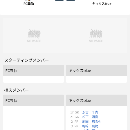
FC雲仙
キックスblue
スターティングメンバー
FC雲仙
キックスblue
控えメンバー
FC雲仙
キックスblue
17
GK
永吉 千真
21
GK
松下 颯真
2
FP
池田 琉希也
3
FP
梅﨑 風駕