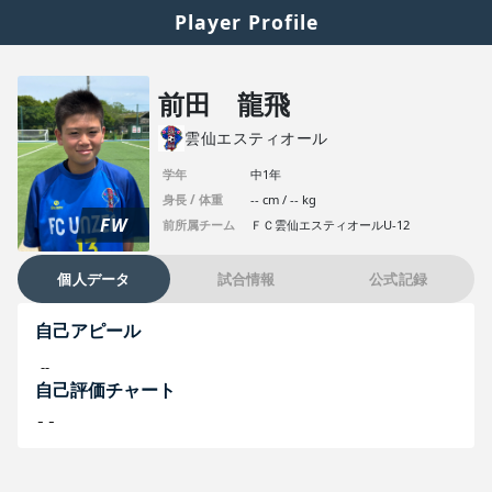
Player Profile
前田 龍飛
雲仙エスティオール
学年
中1年
身長 / 体重
-- cm / -- kg
FW
前所属チーム
ＦＣ雲仙エスティオールU-12
個人データ
試合情報
公式記録
自己アピール
--
自己評価チャート
--