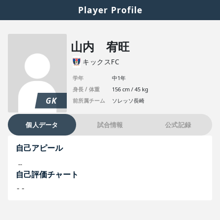
Player Profile
山内 宥旺
キックスFC
学年
中1年
身長 / 体重
156 cm / 45 kg
GK
前所属チーム
ソレッソ長崎
個人データ
試合情報
公式記録
自己アピール
--
自己評価チャート
--