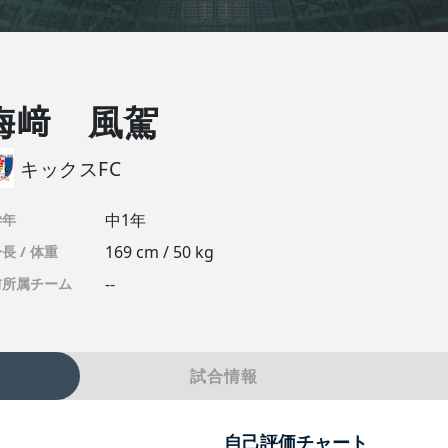
梅﨑 風駕
キックスFC
中1年
学年
169 cm / 50 kg
長 / 体重
--
前所属チーム
試合情報
自己評価チャート