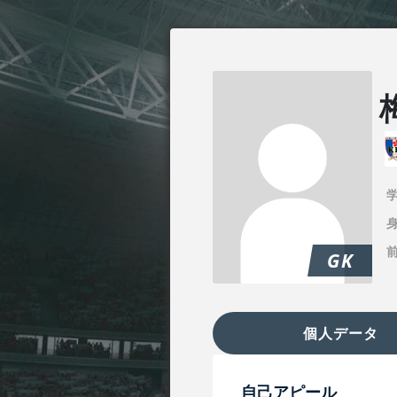
身
GK
個人データ
自己アピール