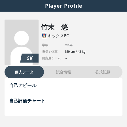
Player Profile
竹末 悠
キックスFC
学年
中1年
身長 / 体重
159 cm / 43 kg
GK
前所属チーム
--
個人データ
試合情報
公式記録
自己アピール
--
自己評価チャート
--