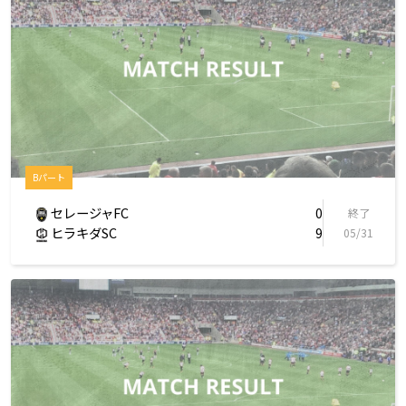
Bパート
セレージャFC
0
終了
ヒラキダSC
9
05/31