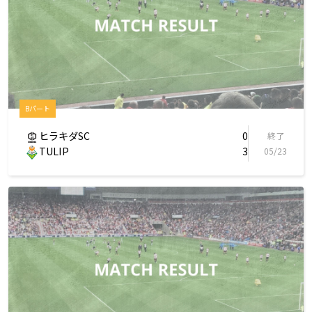
Bパート
ヒラキダSC
0
終了
TULIP
3
05/23