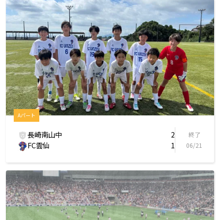
Aパート
長崎南山中
2
終了
FC雲仙
1
06/21