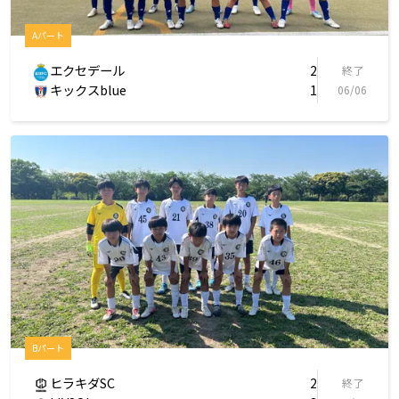
Aパート
エクセデール
2
終了
キックスblue
1
06/06
Bパート
ヒラキダSC
2
終了