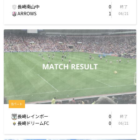
長崎南山中
0
終了
ARROWS
1
06/21
Bパート
長崎レインボー
0
終了
長崎ドリームFC
0
06/21