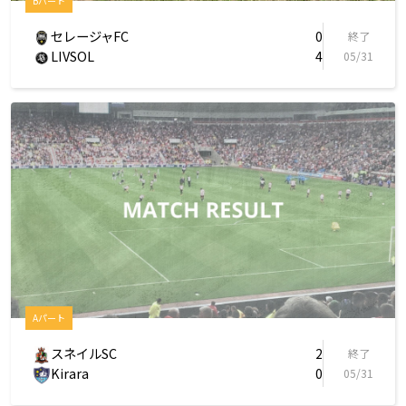
Bパート
セレージャFC
0
終了
LIVSOL
4
05/31
Aパート
スネイルSC
2
終了
Kirara
0
05/31