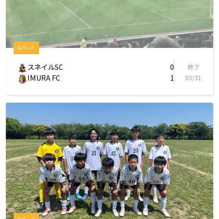
Aパート
スネイルSC
0
終了
IMURA FC
1
05/31