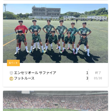
Bパート
エンセリオール サファイア
1
終了
フットルース
3
05/30