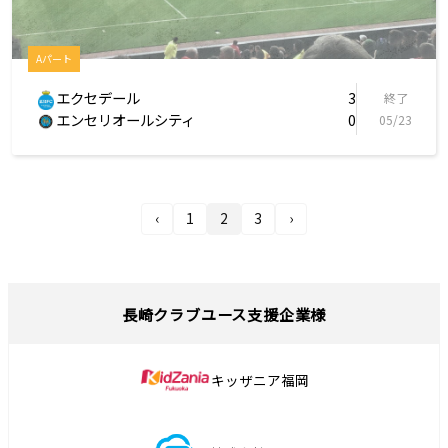
Aパート
エクセデール
3
終了
エンセリオールシティ
0
05/23
‹
1
2
3
›
長崎クラブユース支援企業様
キッザニア福岡