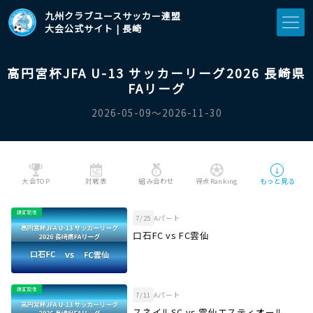
九州クラブユースサッカー連盟
大会公式サイト | 長崎
高円宮杯JFA U-13 サッカーリーグ2026 長崎県
FAリーグ
2026-05-09〜2026-11-30
↓
大会TOP
対戦表
組み合わせ
得点Ranking
もっと見る
7/25
Aパート
口石FC vs FC雲仙
7/11
Aパート
スネイルSC vs 雲仙エスティオール