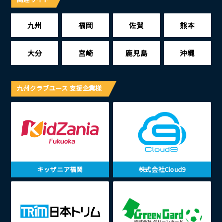
九州
福岡
佐賀
熊本
大分
宮崎
鹿児島
沖縄
九州クラブユース 支援企業様
キッザニア福岡
株式会社Cloud9