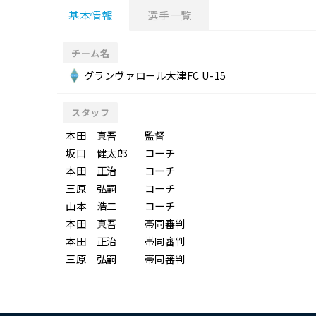
基本情報
選手一覧
チーム名
グランヴァロール大津FC U-15
スタッフ
本田 真吾
監督
坂口 健太郎
コーチ
本田 正治
コーチ
三原 弘嗣
コーチ
山本 浩二
コーチ
本田 真吾
帯同審判
本田 正治
帯同審判
三原 弘嗣
帯同審判