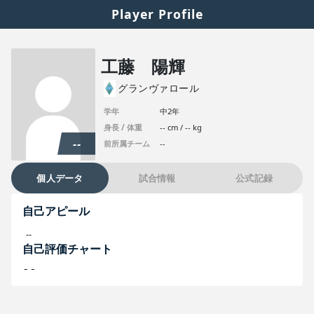
Player Profile
工藤 陽輝
グランヴァロール
学年
中2年
身長 / 体重
-- cm / -- kg
--
前所属チーム
--
個人データ
試合情報
公式記録
自己アピール
--
自己評価チャート
--