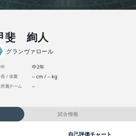
甲斐 絢人
グランヴァロール
中2年
学年
-- cm / -- kg
長 / 体重
--
前所属チーム
試合情報
自己評価チャート