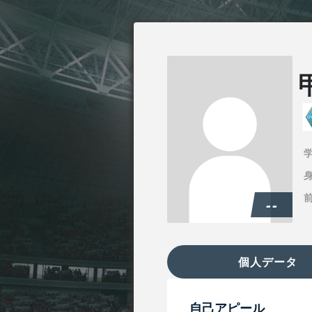
身
--
個人データ
自己アピール