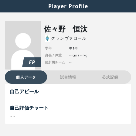
Player Profile
佐々野 恒汰
グランヴァロール
学年
中1年
身長 / 体重
-- cm / -- kg
FP
前所属チーム
--
個人データ
試合情報
公式記録
自己アピール
--
自己評価チャート
--