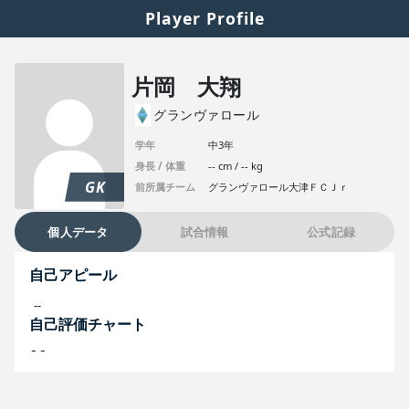
Player Profile
片岡 大翔
グランヴァロール
学年
中3年
身長 / 体重
-- cm / -- kg
GK
前所属チーム
グランヴァロール大津ＦＣＪｒ
個人データ
試合情報
公式記録
自己アピール
--
自己評価チャート
--