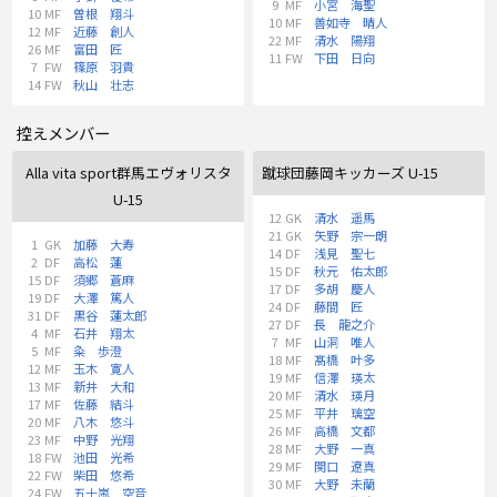
9
MF
小宮 海聖
10
MF
曽根 翔斗
10
MF
善如寺 晴人
12
MF
近藤 創人
22
MF
清水 陽翔
26
MF
富田 匠
11
FW
下田 日向
7
FW
篠原 羽貴
14
FW
秋山 壮志
控えメンバー
Alla vita sport群馬エヴォリスタ
蹴球団藤岡キッカーズ U-15
U-15
12
GK
清水 遥馬
21
GK
矢野 宗一朗
1
GK
加藤 大寿
14
DF
浅見 聖七
2
DF
高松 蓮
15
DF
秋元 佑太郎
15
DF
須郷 蒼麻
17
DF
多胡 慶人
19
DF
大澤 篤人
24
DF
藤間 匠
31
DF
黒谷 蓮太郎
27
DF
長 龍之介
4
MF
石井 翔太
7
MF
山洞 唯人
5
MF
粂 歩澄
18
MF
髙橋 叶多
12
MF
玉木 寛人
19
MF
信澤 瑛太
13
MF
新井 大和
20
MF
清水 瑛月
17
MF
佐藤 結斗
25
MF
平井 璃空
20
MF
八木 悠斗
26
MF
高橋 文都
23
MF
中野 光翔
28
MF
大野 一真
18
FW
池田 光希
29
MF
関口 遼真
22
FW
柴田 悠希
30
MF
大野 未蘭
24
FW
五十嵐 空音