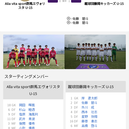
0
1
後半
Alla vita sport群馬エヴォリ
蹴球団藤岡キッカーズ U-15
スタ U-15
--
佐藤 碧斗
--
佐藤 碧斗
スターティングメンバー
Alla vita sport群馬エヴォリスタ
蹴球団藤岡キッカーズ U-15
U-15
1
GK
岸 遼太郎
2
DF
佐藤 碧斗
18
GK
岡田 暉凰
3
DF
外川 成
6
DF
杉山 睦透
4
DF
西本 壮志
9
DF
塩原 海風利
5
DF
星野 快翔
11
DF
武井 青波
16
DF
藤巻 奏志
3
MF
後閑 優希
6
MF
高橋 啓斗
8
MF
小針 優希