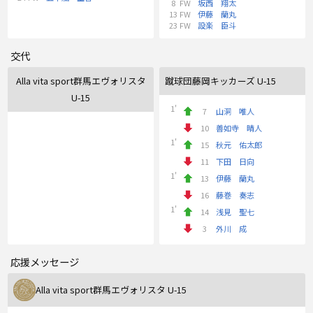
8
FW
坂西 翔太
13
FW
伊藤 蘭丸
23
FW
設楽 臣斗
交代
Alla vita sport群馬エヴォリスタ
蹴球団藤岡キッカーズ U-15
U-15
1'
7
山洞 唯人
10
善如寺 晴人
1'
15
秋元 佑太郎
11
下田 日向
1'
13
伊藤 蘭丸
16
藤巻 奏志
1'
14
浅見 聖七
3
外川 成
応援メッセージ
Alla vita sport群馬エヴォリスタ U-15