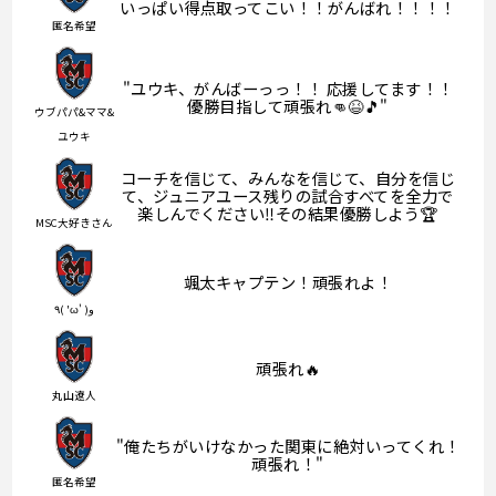
いっぱい得点取ってこい！！がんばれ！！！！
匿名希望
"ユウキ、がんばーっっ！！ 応援してます！！
優勝目指して頑張れ👊😆🎵"
ウブパパ&ママ&
ユウキ
コーチを信じて、みんなを信じて、自分を信じ
て、ジュニアユース残りの試合すべてを全力で
楽しんでください‼︎その結果優勝しよう🏆
MSC大好きさん
颯太キャプテン！頑張れよ！
٩( 'ω' )و
頑張れ🔥
丸山遼人
"俺たちがいけなかった関東に絶対いってくれ！
頑張れ！"
匿名希望