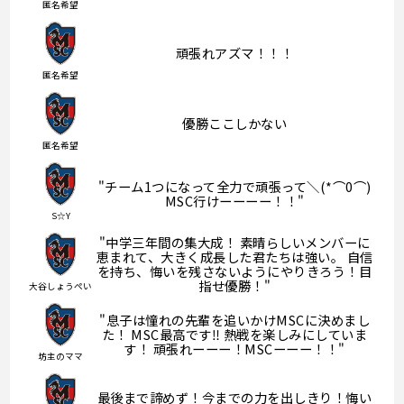
匿名希望
頑張れアズマ！！！
匿名希望
優勝ここしかない
匿名希望
"チーム1つになって全力で頑張って＼(*⌒0⌒)
MSC行けーーーー！！"
S☆Y
"中学三年間の集大成！ 素晴らしいメンバーに
恵まれて、大きく成長した君たちは強い。 自信
を持ち、悔いを残さないようにやりきろう！目
指せ優勝！"
大谷しょうぺい
"息子は憧れの先輩を追いかけMSCに決めまし
た！ MSC最高です‼︎ 熱戦を楽しみにしていま
す！ 頑張れーーー！MSCーーー！！"
坊主のママ
最後まで諦めず！今までの力を出しきり！悔い