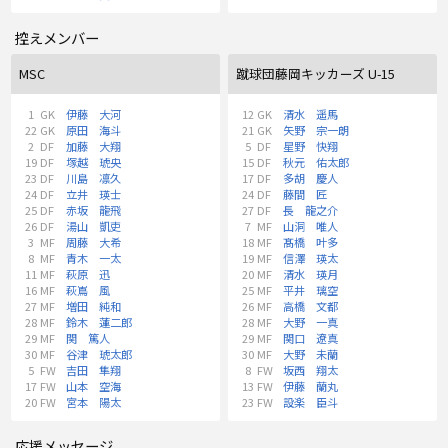
控えメンバー
MSC
蹴球団藤岡キッカーズ U-15
1
GK
伊藤 大河
12
GK
清水 遥馬
22
GK
原田 海斗
21
GK
矢野 宗一朗
2
DF
加藤 大翔
5
DF
星野 快翔
19
DF
塚越 琥央
15
DF
秋元 佑太郎
23
DF
川島 凛久
17
DF
多胡 慶人
24
DF
立井 瑛士
24
DF
藤間 匠
25
DF
赤坂 龍飛
27
DF
長 龍之介
26
DF
湯山 凱吏
7
MF
山洞 唯人
3
MF
周藤 大希
18
MF
髙橋 叶多
8
MF
青木 一太
19
MF
信澤 瑛太
11
MF
萩原 迅
20
MF
清水 瑛月
16
MF
萩嶌 風
25
MF
平井 璃空
27
MF
増田 純和
26
MF
高橋 文都
28
MF
鈴木 蓮二郎
28
MF
大野 一真
29
MF
関 篤人
29
MF
関口 遼真
30
MF
谷津 琥太郎
30
MF
大野 未蘭
5
FW
吉田 隼翔
8
FW
坂西 翔太
17
FW
山本 空海
13
FW
伊藤 蘭丸
20
FW
宮本 陽太
23
FW
設楽 臣斗
応援メッセージ