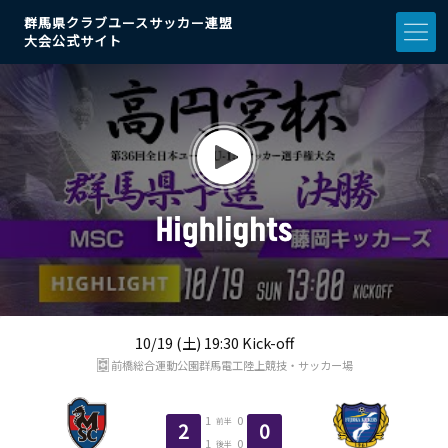
群馬県クラブユースサッカー連盟
大会公式サイト
10/19 (土) 19:30 Kick-off
前橋総合運動公園群馬電工陸上競技・サッカー場
1
0
前半
2
0
1
0
後半