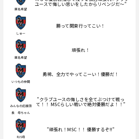
ユースで悔しい思いをしたからリベンジだ〜"
匿名希望
勝って関東行ってこい！
しゅー
頑張れ！
匿名希望
勇稀、全力でやってこーい！優勝だ！
いつもの仲間
"クラブユースの悔しさを全てぶつけて戦っ
て！！ MSCらしい戦いで絶対優勝だよ！！"
みんなの応援団
長 母ちゃん
"頑張れ！MSC！！ 優勝するぞ!!"
RJS母