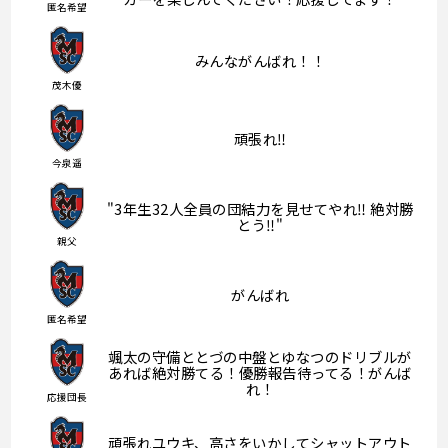
匿名希望
みんながんばれ！！
茂木優
頑張れ‼️
今泉遥
"3年生32人全員の団結力を見せてやれ‼︎ 絶対勝
とう‼︎"
親父
がんばれ
匿名希望
颯太の守備ととづの中盤とゆなつのドリブルが
あれば絶対勝てる！優勝報告待ってる！がんば
れ！
応援団長
頑張れユウキ、高さをいかしてシャットアウト