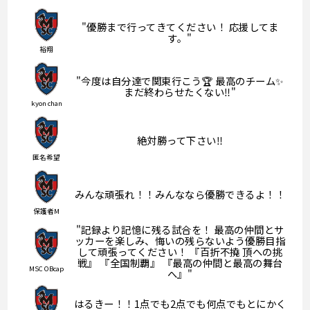
"優勝まで行ってきてください！ 応援してま
す。"
裕翔
"今度は自分達で関東行こう🏆 最高のチーム✨
まだ終わらせたくない‼️"
kyon chan
絶対勝って下さい‼️
匿名希望
みんな頑張れ！！みんななら優勝できるよ！！
保護者M
"記録より記憶に残る試合を！ 最高の仲間とサ
ッカーを楽しみ、悔いの残らないよう優勝目指
して頑張ってください！ 『百折不撓 頂への挑
戦』 『全国制覇』 『最高の仲間と最高の舞台
MSC OBcap
へ』"
はるきー！！1点でも2点でも何点でもとにかく