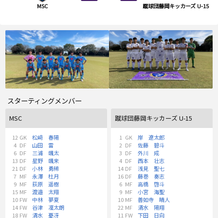
MSC
蹴球団藤岡キッカーズ U-15
スターティングメンバー
MSC
蹴球団藤岡キッカーズ U-15
12
GK
松﨑 春陽
1
GK
岸 遼太郎
4
DF
山田 雷
2
DF
佐藤 碧斗
6
DF
三浦 颯太
3
DF
外川 成
13
DF
星野 颯来
4
DF
西本 壮志
21
DF
小林 勇稀
14
DF
浅見 聖七
7
MF
永澤 杜月
16
DF
藤巻 奏志
9
MF
荻原 遥樹
6
MF
高橋 啓斗
15
MF
渡邉 太翔
9
MF
小宮 海聖
10
FW
中林 夢夏
10
MF
善如寺 晴人
14
FW
谷津 凜太朗
22
MF
清水 陽翔
18
FW
清水 憂冴
11
FW
下田 日向