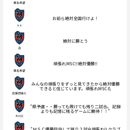
匿名希望
お前ら絶対全国行けよ！
k.k
絶対に勝とう
迅
頑張れMSC‼︎絶対優勝‼︎
匿名希望
みんなの頑張りをずっと見てきたから絶対優勝
できると信じています。頑張れMSC💪
応援団長💪
"県予選・・勝っても敗けても残り二試合。 記録
よりも記憶に残るゲームに期待！！"
RJS父
"ＭＳＣ優勝目指して残り２試合頑張れ!! クラブ