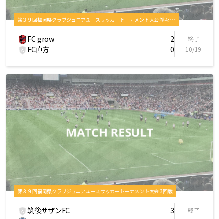
第３９回福岡県クラブジュニアユースサッカートーナメント大会 準々決勝
FC grow
2
終了
FC直方
0
10/19
第３９回福岡県クラブジュニアユースサッカートーナメント大会 3回戦
筑後サザンFC
3
終了