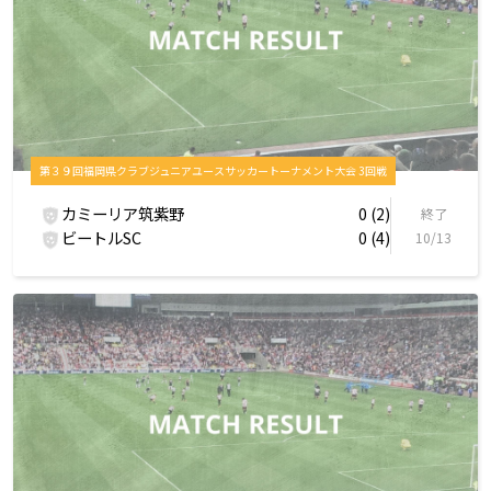
第３９回福岡県クラブジュニアユースサッカートーナメント大会 3回戦
カミーリア筑紫野
0 (2)
終了
ビートルSC
0 (4)
10/13