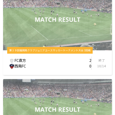
第３９回福岡県クラブジュニアユースサッカートーナメント大会 3回戦
FC直方
2
終了
西南FC
0
10/14