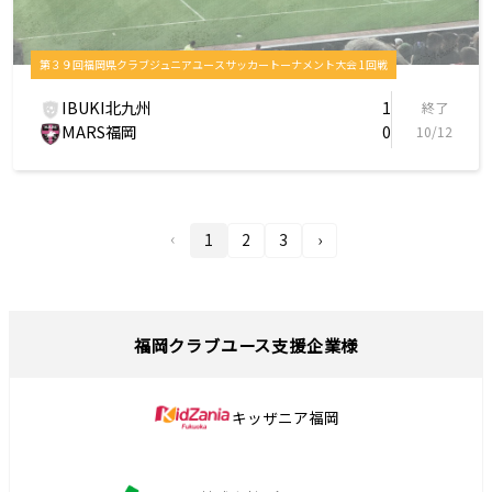
第３９回福岡県クラブジュニアユースサッカートーナメント大会 1回戦
IBUKI北九州
1
終了
MARS福岡
0
10/12
‹
1
2
3
›
福岡クラブユース支援企業様
キッザニア福岡