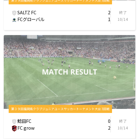
第３９回福岡県クラブジュニアユースサッカートーナメント大会 3回戦
SALTZ FC
2
終了
FCグローバル
1
10/14
第３９回福岡県クラブジュニアユースサッカートーナメント大会 3回戦
鯰田FC
0
終了
FC grow
2
10/14