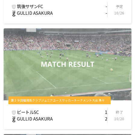
筑後サザンFC
-
予定
GULLID ASAKURA
-
10/26
第３９回福岡県クラブジュニアユースサッカートーナメント大会 準々決勝
ビートルSC
1
終了
GULLID ASAKURA
2
10/20