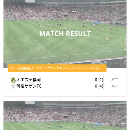
第３９回福岡県クラブジュニアユースサッカートーナメント大会 準々決勝
オエステ福岡
0 (1)
終了
筑後サザンFC
0 (4)
10/20