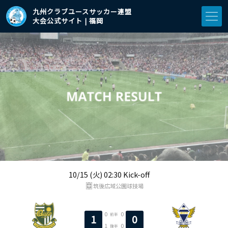
九州クラブユースサッカー連盟
大会公式サイト | 福岡
10/15 (火) 02:30 Kick-off
筑後広域公園球技場
0
0
前半
1
0
1
0
後半